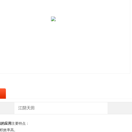
江阴天田
组的应用
主要特点：
容积效率高。