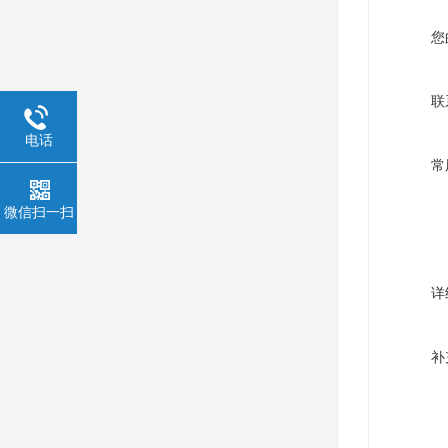
您
联
电话
常
微信扫一扫
详
补