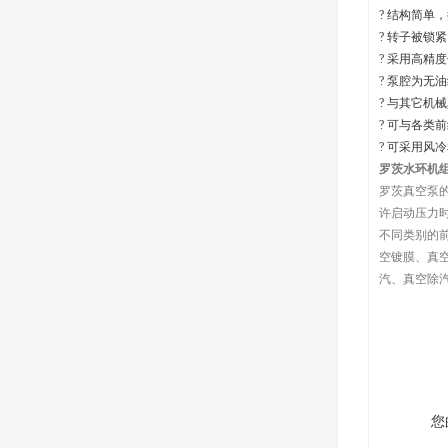
? 结构简单
? 转子被锁
? 采用高精
? 泵腔为无
? 与其它机
? 可与各类
? 可采用风
罗茨水环机
罗茨真空泵
许启动压力
不同类别的前
空镀膜、真
汽、真空除
您