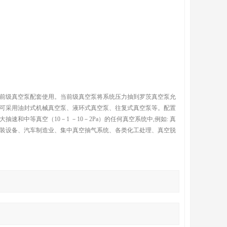
前级真空泵配套使用。当前级真空泵将系统压力抽到罗茨真空泵允
可采用油封式机械真空泵、液环式真空泵、往复式真空泵等。配置
中等真空（10－1 －10－2Pa）的任何真空系统中,例如: 真
装设备、汽车制造业、集中真空抽气系统、各类化工处理、真空脱