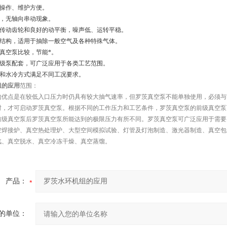
，操作、维护方便。
紧，无轴向串动现象。
度传动齿轮和良好的动平衡，噪声低、运转平稳。
油结构，适用于抽除一般空气及各种特殊气体。
械真空泵比较，节能*。
前级泵配套，可广泛应用于各类工艺范围。
冷和水冷方式满足不同工况要求。
组的应用
范围：
的优点是在较低入口压力时仍具有较大抽气速率，但罗茨真空泵不能单独使用，必须与
时，才可启动罗茨真空泵。根据不同的工作压力和工艺条件，罗茨真空泵的前级真空泵
级真空泵后罗茨真空泵所能达到的极限压力有所不同。罗茨真空泵可广泛应用于需要大抽速和
空焊接炉、真空热处理炉、大型空间模拟试验、灯管及灯泡制造、激光器制造、真空包
汽、真空脱水、真空冷冻干燥、真空蒸馏。
产品：
的单位：