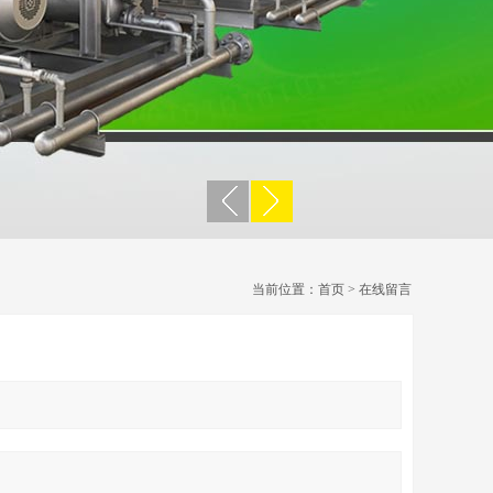
当前位置：
首页
> 在线留言