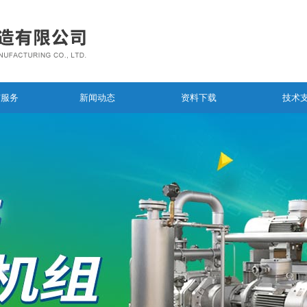
与服务
新闻动态
资料下载
技术