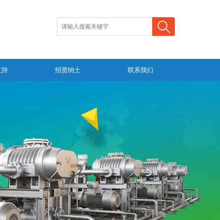
支持
招贤纳士
联系我们