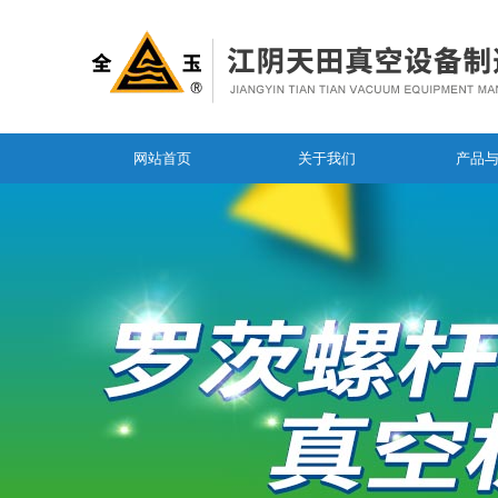
网站首页
关于我们
产品