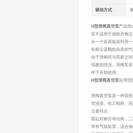
驱动方式
H型滑阀真空泵
产品简
泵不适用于抽除含氧过
从一个容器输送到另一
有粉尘及颗粒杂质的气
由于滑阀环与泵腔之间
现磨损情况。滑阀泵采
件下长期使用。
H型滑阀真空泵
应用范
滑阀真空泵是一种容积
空浸渍、化工制药、高
主要特点
双缸对称分布结构，二
带有气镇装置，适合抽