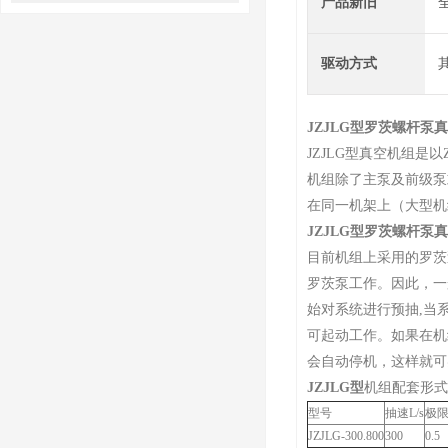
产品新旧
为工业提供新动力
驱动方式
JZJLG型
罗茨螺杆泵真
JZJLG型真空机组是
机组除了主泵及前级泵
在同一机架上（大型机
JZJLG型
罗茨螺杆泵真
目前机组上采用的罗茨
罗茨泵工作。因此，一
始对系统进行预抽,当
可起动工作。如果在机
会自动停机，这样就可
JZJLG型
机组配套形式
型号
抽速L/s
极限
JZJLG-300.800
300
0.5