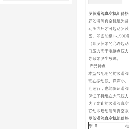
用与未来展望
罗茨滑阀真空机组价格
罗茨滑阀真空机组为普
动压力后才可起动罗茨
围。即当前级H-15
（即罗茨泵的允许起动
口压力高于电接点压力
导致泵发生故障。
产品特点
本型号配用的前级滑阀
现在振动低、噪声小、
期运行，也能保证滑阀
保证了机组在大气压力
为了防止前级滑阀真空
联动即启动滑阀真空泵
罗茨滑阀真空机组价格
型 号
抽