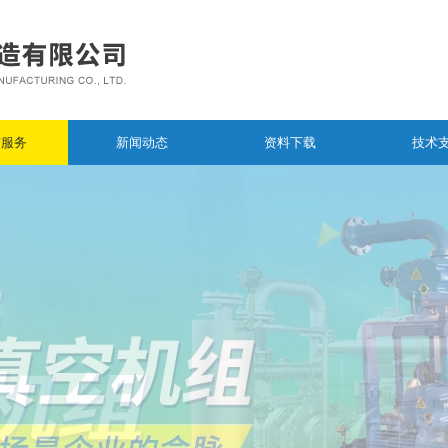
与服务
新闻动态
资料下载
技术