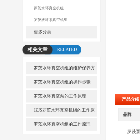
罗茨水环真空机组
罗茨液环泵真空机组
更多分类
相关文章
RELATED
ARTICLE
罗茨水环真空机组的维护保养方
法
罗茨水环真空机组的操作步骤
罗茨水环真空泵的工作原理
产品介绍
JZJS罗茨水环真空机组的工作原
品牌
理
罗茨水环真空机组的工作原理
罗茨