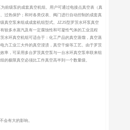
空泵为前级泵的成套真空机组。用户可通过电接点真空表（真
载、过热保护；和对各类仪表、阀门进行自动控制的成套真
级真空泵来组成成套机组型式。JZJS型罗茨水环泵真空
含有较多水蒸汽及有一定腐蚀性和可凝性气体的工业流程
罗茨水环真空机组可适合于：化工产品的真空蒸馏，真空蒸
及电力工业三大件的真空浸渍，真空干燥等工艺。由于罗茨
气效率，可采用多台罗茨真空泵与一台水环真空泵串联来组
机组的极限真空必须比工作真空高半到一个数量级。
能不会有大的影响。