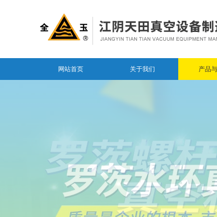
网站首页
关于我们
产品