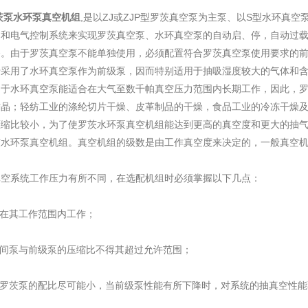
茨泵水环泵真空机组
,是以ZJ或ZJP型罗茨真空泵为主泵、以S型水环真
）和电气控制系统来实现罗茨真空泵、水环真空泵的自动启、停，自动过
。由于罗茨真空泵不能单独使用，必须配置符合罗茨真空泵使用要求的前
于采用了水环真空泵作为前级泵，因而特别适用于抽吸湿度较大的气体和
由于水环真空泵能适合在大气至数千帕真空压力范围内长期工作，因此，
结晶；轻纺工业的涤纶切片干燥、皮革制品的干燥，食品工业的冷冻干燥
压缩比较小，为了使罗茨水环泵真空机组能达到更高的真空度和更大的抽
茨水环泵真空机组。真空机组的级数是由工作真空度来决定的，一般真空
真空系统工作压力有所不同，在选配机组时必须掌握以下几点：
须在其工作范围内工作；
中间泵与前级泵的压缩比不得其超过允许范围；
与罗茨泵的配比尽可能小，当前级泵性能有所下降时，对系统的抽真空性