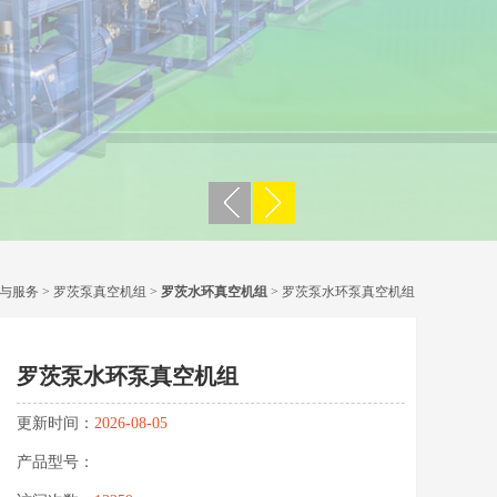
与服务
>
罗茨泵真空机组
>
罗茨水环真空机组
> 罗茨泵水环泵真空机组
罗茨泵水环泵真空机组
更新时间：
2026-08-05
产品型号：