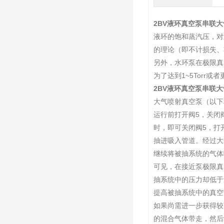
2BV液环真空泵串联大
液环的饱和蒸汽压，对泵
的理论（即不计损失、非
另外，水环泵在极限真
为了达到1~5Torr
2BV液环真空泵串联大
大气喷射真空泵（以下
运行前打开阀5，关闭阀
时，即可关闭阀5，打
抽进吸入管道。经过大
继续将被抽系统的气体
可见，在接近泵极限真
抽系统中的压力却低于
提高被抽系统中的真空
如果尚需进一步获得较
的混合气体带走，然后