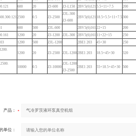
00.121
600
20
ZJ-600
ZJ-L150
2BV5(6)121
5.5+11+7.5
200
ZJL-300
00.300.121
2500
0.5
ZJ-2500
2BV5(6)121
18.5+5.5+11+7.5
300
ZJ-600
61
600
500
ZJL-600
2BV5(6)161
22+15
200
00.161
1200
20
ZJ-1200
ZJL-300
2BV5(6)161
11+22+15
250
203
1200
500
ZJL-1200
2BE1 203
45+30
250
1200.
1200
20
ZJ-2500
ZJL-1200
2BE1 203
18.5+45+30
320
.2500.
ZJL-1200
10000
0.5
ZJ-10000
2BE1 203
55+18.5+45+30
500
ZJ-2500
产品：
的单位：