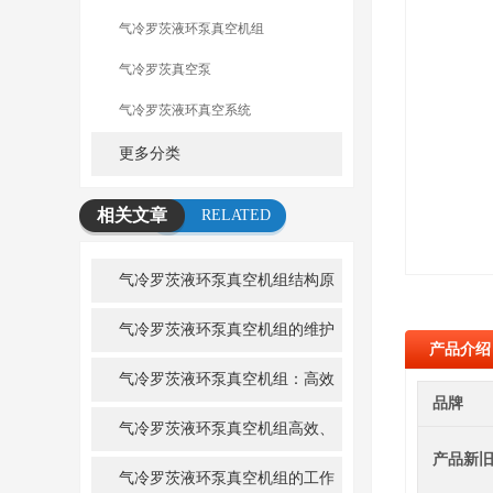
气冷罗茨液环泵真空机组
气冷罗茨真空泵
气冷罗茨液环真空系统
更多分类
相关文章
RELATED
ARTICLE
气冷罗茨液环泵真空机组结构原
理与运行特性详解
气冷罗茨液环泵真空机组的维护
产品介绍
保养方法
气冷罗茨液环泵真空机组：高效
品牌
的真空获得设备
气冷罗茨液环泵真空机组高效、
产品新
稳定的真空技术新篇章
气冷罗茨液环泵真空机组的工作