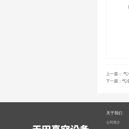
上一篇：
气
下一篇：
气
关于我们
公司简介