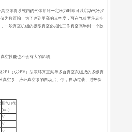
液环真空泵将系统内的气体抽到一定压力时即可以启动气冷罗
空仅为数百帕，为了达到更高的真空度，可在气冷罗茨真空
的，一般真空机组的极限真空必须比工作真空高半到一个数
抽真空性能也不会有大的影响。
泵及2E1（或2BV）型液环真空泵等多台真空泵组成的多级真
罗茨真空泵、液环真空泵的自动启、停，自动过载、过热保
径
排气口径
(mm)
50
50
65