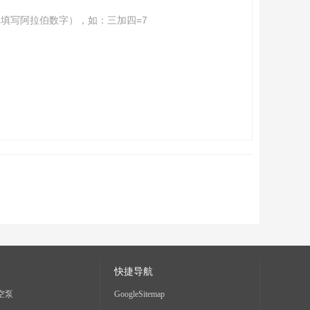
填写阿拉伯数字），如：三加四=7
快捷导航
空泵
GoogleSitemap