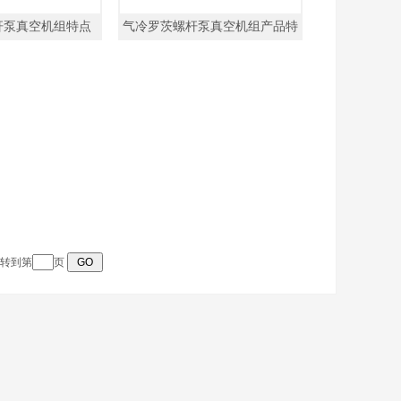
杆泵真空机组特点
气冷罗茨螺杆泵真空机组产品特
点
跳转到第
页