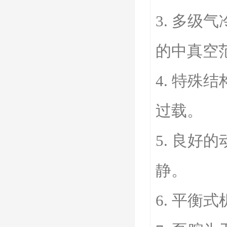
3. 多级
的中真空
4. 特
过载。
5. 良
静。
6. 平衡