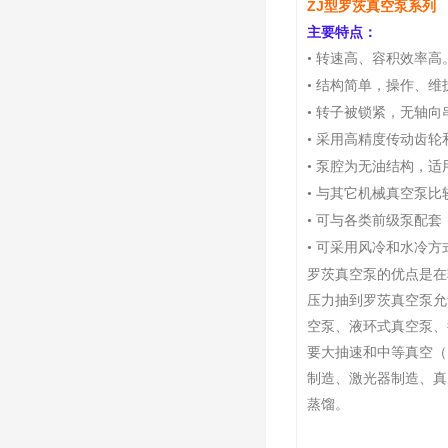
ZJ型罗茨真空泵系列
主要特点：
转速高、容积效率高
•
结构简单，操作、维
•
转子被锁紧，无轴向
•
采用高精度传动齿轮
•
泵腔为无油结构，适
•
与其它机械真空泵比
•
可与各类前级泵配套
•
可采用风冷和水冷方
•
罗茨真空泵的优点是在
压力抽到罗茨真空泵允
空泵、液环式真空泵、
要大抽速和中等真空（1
制造、激光器制造、真
蒸馏。