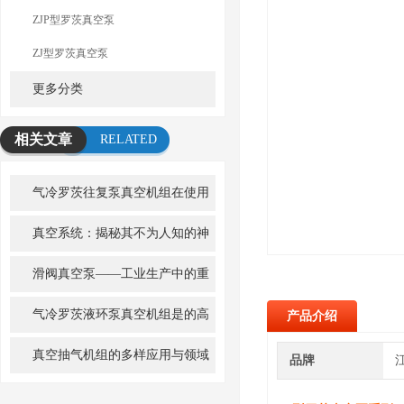
ZJP型罗茨真空泵
ZJ型罗茨真空泵
更多分类
相关文章
RELATED
ARTICLE
气冷罗茨往复泵真空机组在使用
中要加强维护工作
真空系统：揭秘其不为人知的神
秘运作
滑阀真空泵——工业生产中的重
要利器
气冷罗茨液环泵真空机组是的高
产品介绍
效可靠的工业应用设备
真空抽气机组的多样应用与领域
品牌
探索