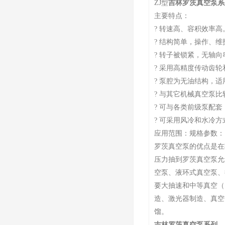
ZJ型
吉林罗茨真空泵系
主要特点：
? 转速高、容积效率高
? 结构简单，操作、维
? 转子被锁紧，无轴
? 采用高精度传动齿
? 泵腔为无油结构，
? 与其它机械真空泵比
? 可与各类前级泵配
? 可采用风冷和水冷
应用范围：规格参数：
罗茨真空泵的优点是在
压力抽到罗茨真空泵允
空泵、液环式真空泵、
要大抽速和中等真空（1
造、激光器制造、真空
馏。
吉林罗茨真空泵系列