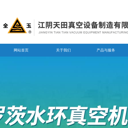
网站首页
关于我们
产品与服务