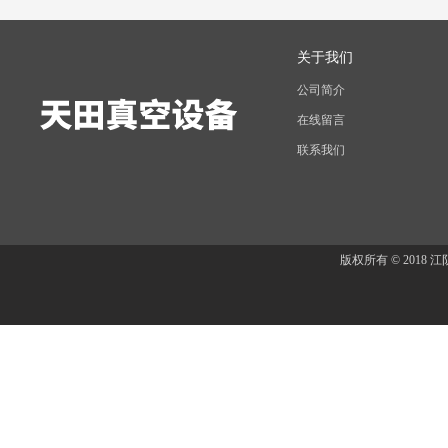
关于我们
公司简介
在线留言
联系我们
版权所有 © 201