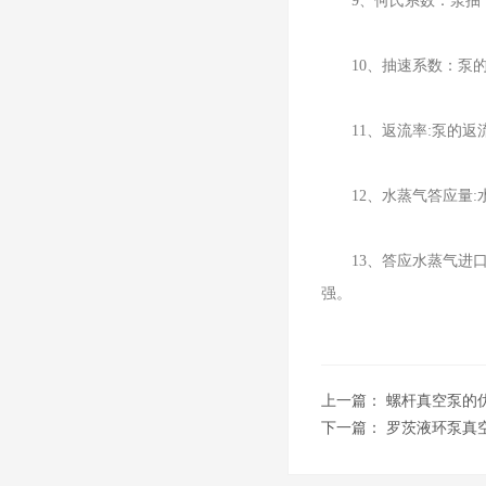
9、何氏系数：泵抽气
10、抽速系数：泵的
11、返流率:泵的返流
12、水蒸气答应量:水
13、答应水蒸气进口
强。
上一篇：
螺杆真空泵的
下一篇：
罗茨液环泵真