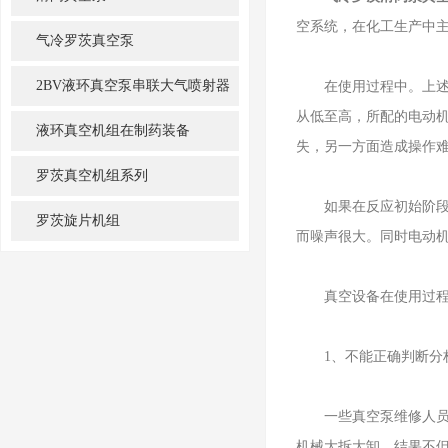
空系统，在化工生产中
气冷罗茨真空泵
2BV液环真空泵串联大气喷射器
在使用过程中。上述气
从低至高，所配的电动
机组
液环真空机组在制药装备
失，另一方面造成操作难
罗茨真空机组系列
如果在反应初始阶段欲
罗茨旋片机组
而噪声很大。同时电动
真空设备在使用过程中
1、不能正确判断分析
一些真空泵维修人员由
机械大拆大卸，结果不