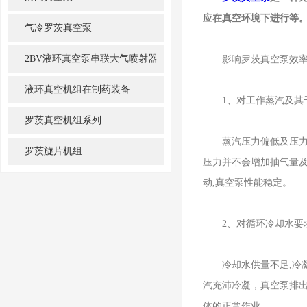
应在真空环境下进行等
气冷罗茨真空泵
2BV液环真空泵串联大气喷射器
影响罗茨真空泵效率
机组
液环真空机组在制药装备
1、对工作蒸汽及其
罗茨真空机组系列
蒸汽压力偏低及压力波
罗茨旋片机组
压力并不会增加抽气量及
动,真空泵性能稳定。
2、对循环冷却水要
冷却水供量不足,冷凝器
汽充沛冷凝，真空泵排
体的正常作业。