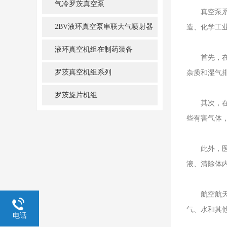
气冷罗茨真空泵
真空泵系统
2BV液环真空泵串联大气喷射器
造、化学工
机组
液环真空机组在制药装备
首先，在半
罗茨真空机组系列
杂质和湿气
罗茨旋片机组
其次，在化
些有害气体
此外，医疗
液、清除体
航空航天领
气、水和其
电话