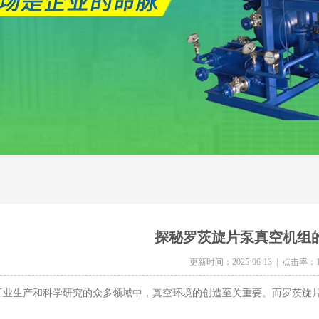
探秘罗茨旋片泵真空机组
更新时间：2025-06-13 | 点击率：1
生产和科学研究的众多领域中，真空环境的创造至关重要。而罗茨旋片