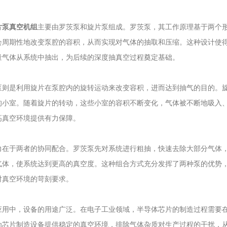
片泵真空机组
主要由罗茨泵和旋片泵组成。罗茨泵，其工作原理基于两个
会周期性地改变泵腔的容积，从而实现对气体的抽取和压缩。这种设计使
量气体从系统中抽出，为后续的深度抽真空过程奠定基础。
是利用旋片在泵腔内的旋转运动来改变容积，进而达到抽气的目的。旋
的小室。随着旋片的转动，这些小室的容积不断变化，气体被不断地吸入
高真空环境提供有力保障。
于两者的协同配合。罗茨泵先对系统进行粗抽，快速去除大部分气体，
气体，使系统达到更高的真空度。这种组合方式充分发挥了两种泵的优势
对真空环境的苛刻要求。
中，设备的用途广泛。在电子工业领域，半导体芯片的制造过程需要在
为芯片制造设备提供稳定的真空环境，排除气体杂质对生产过程的干扰，