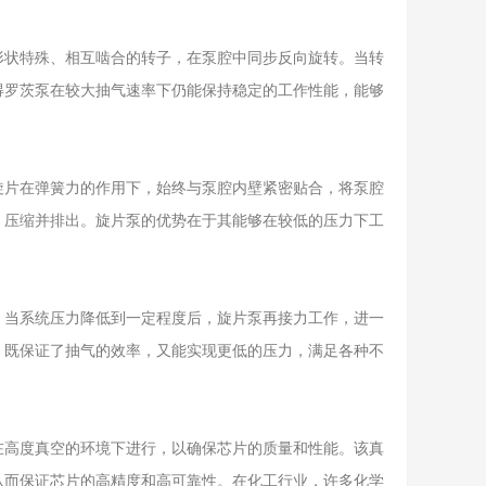
形状特殊、相互啮合的转子，在泵腔中同步反向旋转。当转
得罗茨泵在较大抽气速率下仍能保持稳定的工作性能，能够
片在弹簧力的作用下，始终与泵腔内壁紧密贴合，将泵腔
、压缩并排出。旋片泵的优势在于其能够在较低的压力下工
当系统压力降低到一定程度后，旋片泵再接力工作，进一
，既保证了抽气的效率，又能实现更低的压力，满足各种不
高度真空的环境下进行，以确保芯片的质量和性能。该真
从而保证芯片的高精度和高可靠性。在化工行业，许多化学