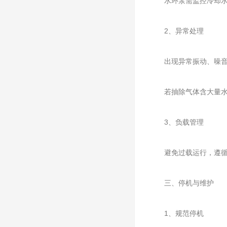
水环泵需监控冷却水出
‌2、异常处理‌
出现异常振动、噪音或
若抽除气体含大量水蒸
‌3、负载管理‌
避免过载运行，遵循“30
三、停机与维护
‌1、规范停机‌