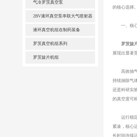
气冷罗茨真空泵
的核心选择
2BV液环真空泵串联大气喷射器
一、核心运
机组
液环真空机组在制药装备
罗茨真空机组系列
罗茨旋
展现出显著
罗茨旋片机组
高效抽气，
持续抽除气
还是科研实
的真空度可
运行稳定，
紧凑，核心
长时间连续