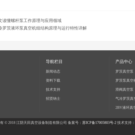
文读懂螺杆泵工作原理与应用领域
冷罗茨液环泵真空机组结构原理与运行特性详解
导航栏目
产品中心
新闻动态
罗茨真空泵
资料下载
罗茨泵真空
技术支持
滑阀真空泵
招贤纳士
气冷罗茨真
2BV液环
射器机组
液环真空机
有 © 2018 江阴天田真空设备制造有限公司 备案号：
苏ICP备17005803号-2
技术支持
罗茨真空机
罗茨旋片机