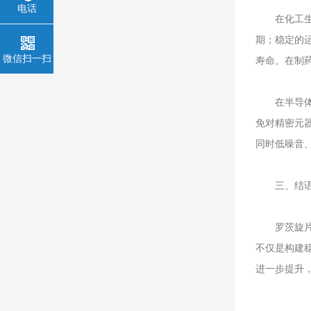
电话
在化工生产
期；稳定的
微信扫一扫
寿命。在制
在半导体与
免对精密元
同时低噪音
三、结
罗茨旋片泵
不仅是构建
进一步提升