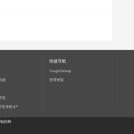
快捷导航
GoogleSitemap
机组
管理登陆
空泵
真空泵串联大气喷
组在制药装备
：
制药网
组系列
组