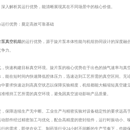
。深入解析其运行优势，能清晰展现其在不同场景中的核心价值。
行优势：奠定高效可靠基础
片泵真空机组
的运行优势，源于旋片泵本体性能与机组协同设计的深度融
竞争力。
快速构建目标真空环境。旋片泵的核心优势在于出色的抽气速率与真空
体，能在短时间内快速降低腔体压力，迅速达到工艺所需的真空区间。无
验中要求快速达到高真空状态以保障实验精度，机组都能大幅缩短真空建
精准维持工艺所需的真空环境，避免因真空波动影响产品质量。
保障连续生产无中断。工业生产与精密实验对设备稳定性的要求远高于
运动部件经过精密加工与优化，配合高精度的密封组件，运行时振动小、
运行的需求，即使在化工、制药等行业24小时不间断的生产节奏下，也能