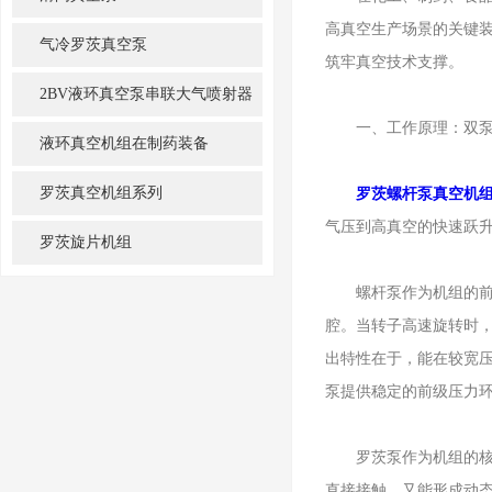
高真空生产场景的关键
气冷罗茨真空泵
筑牢真空技术支撑。
2BV液环真空泵串联大气喷射器
一、工作原理：双泵
机组
液环真空机组在制药装备
罗茨真空机组系列
罗茨螺杆泵真空机
气压到高真空的快速跃
罗茨旋片机组
螺杆泵作为机组的前级
腔。当转子高速旋转时
出特性在于，能在较宽
泵提供稳定的前级压力
罗茨泵作为机组的核心
直接接触，又能形成动