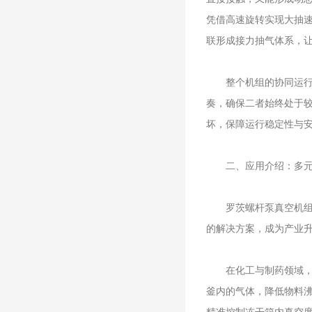
凭借高速旋转实现大抽
联形成接力抽气体系，
整个机组的协同运行，
奏，确保二者始终处于
坏，保障运行稳定性与
二、应用介绍：多元
罗茨螺杆泵真空机组凭
的解决方案，成为产业
在化工与制药领域，机
釜内的气体，降低物料