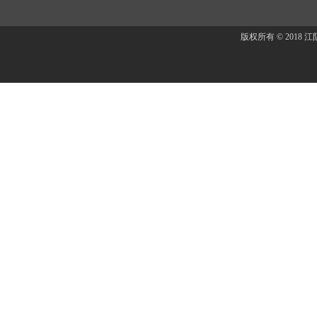
版权所有 © 201