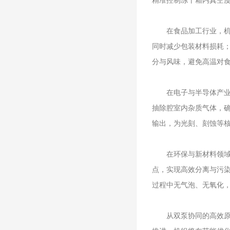
精准控制冻干箱内真空度
在食品加工行业，机组
同时减少包装材料损耗
分与风味，避免高温对
在电子与半导体产业，
抽除腔室内杂质气体，
输出，为光刻、刻蚀等
在环保与新材料领域，
点，实现高效分离与污
过程中无气泡、无氧化
从双泵协同的高效原理