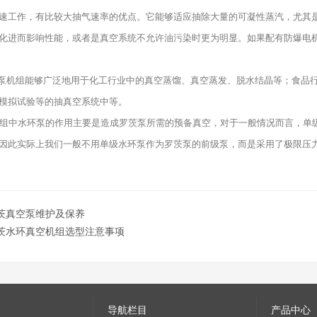
速工作，有比较大抽气速率的优点。它能够适应抽除大量的可凝性蒸汽，尤其
化进而影响性能，或者是真空系统不允许油污染时更为明显。如果配有防爆电机
机组能够广泛地用于化工行业中的真空蒸馏、真空蒸发、脱水结晶等；食品行
模拟试验等的抽真空系统中等。
中水环泵的作用主要是造成罗茨泵所需的预备真空，对于一般情况而言，单级
因此实际上我们一般不用单级水环泵作为罗茨泵的前级泵，而是采用了极限压
茨真空泵维护及保养
茨水环真空机组选型注意事项
导航栏目
产品中心