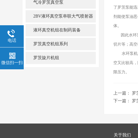
气冷罗茨真空泵
了罗茨泵能迅
2BV液环真空泵串联大气喷射器
剂能使泵油恶
体。
机组
液环真空机组在制药装备
因此水环泵
电话
罗茨真空机组系列
切片等；高空
水环泵机组
罗茨旋片机组
空又比较高，
微信扫一扫
限压力。
上一篇：
罗
下一篇：
罗
关于我们