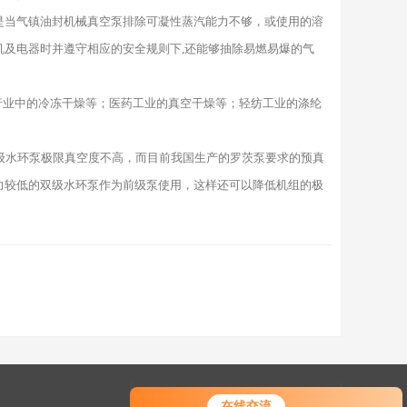
是当气镇油封机械真空泵排除可凝性蒸汽能力不够，或使用的溶
及电器时并遵守相应的安全规则下,还能够抽除易燃易爆的气
业中的冷冻干燥等；医药工业的真空干燥等；轻纺工业的涤纶
水环泵极限真空度不高，而目前我国生产的罗茨泵要求的预真
力较低的双级水环泵作为前级泵使用，这样还可以降低机组的极
快捷导航
在线交流