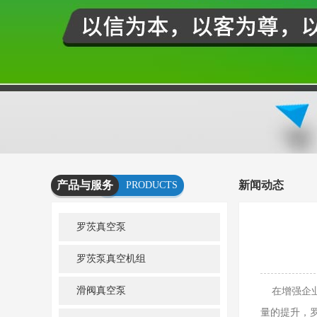
产品与服务
新闻动态
PRODUCTS
AND
罗茨真空泵
SERVICES
罗茨泵真空机组
滑阀真空泵
在增强企业
量的提升，