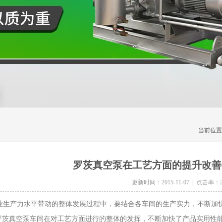
当前位置
罗茨真空泵在工艺方面的提升改善
更新时间：2015-11-07 | 点击率：2
生产力水平带动的整体发展过程中，要结合各车间的生产实力，不断加快
罗茨真空泵车间在对工艺方面进行的整体的发挥，不断加快了产品实用性能