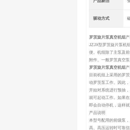
产品新旧
驱动方式
罗茨旋片泵真空机组
产
JZJX型罗茨旋片泵
便。机组除了主泵及前
附件。一般罗茨真空泵
罗茨旋片泵真空机组
产
目前机组上采用的罗茨
动罗茨泵工作。因此，
开始对系统进行预抽，
就可起动工作。如果在
即会自动停机，这样就
产品说明
本型号配用的前级泵，
高、高压运转时可靠信