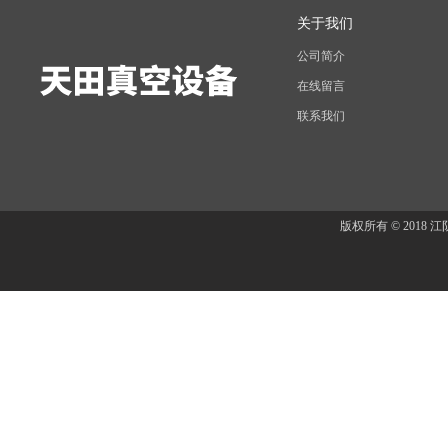
关于我们
公司简介
在线留言
联系我们
版权所有 © 201